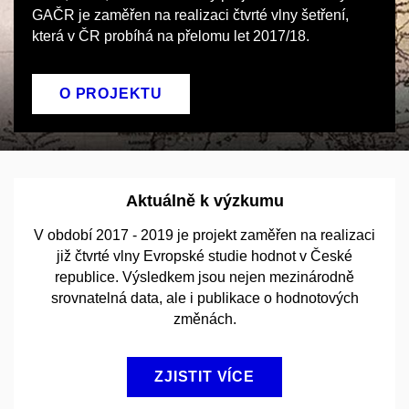
GAČR je zaměřen na realizaci čtvrté vlny šetření,
která v ČR probíhá na přelomu let 2017/18.
O PROJEKTU
Aktuálně k výzkumu
V období 2017 - 2019 je projekt zaměřen na realizaci
již čtvrté vlny Evropské studie hodnot v České
republice. Výsledkem jsou nejen mezinárodně
srovnatelná data, ale i publikace o hodnotových
změnách.
ZJISTIT VÍCE