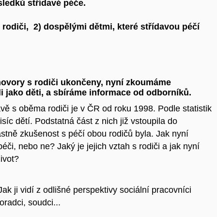
ledků střídavé péče.
rodiči, 2) dospělými dětmi, které střídavou péčí
zhovory s rodiči ukončeny, nyní zkoumáme
ili jako děti, a sbíráme informace od odborníků.
vě s oběma rodiči je v ČR od roku 1998. Podle statistik
síc dětí. Podstatná část z nich již vstoupila do
astně zkušenost s péčí obou rodičů byla. Jak nyní
éči, nebo ne? Jaký je jejich vztah s rodiči a jak nyní
život?
k ji vidí z odlišné perspektivy sociální pracovníci
radci, soudci...