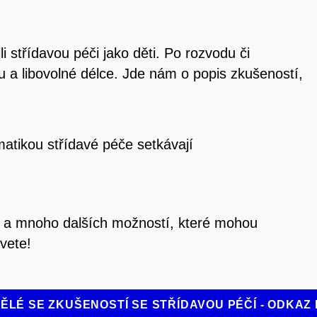
li střídavou péči jako děti. Po rozvodu či
u a libovolné délce. Jde nám o popis zkušeností,
matikou střídavé péče setkávají
ili a mnoho dalších možností, které mohou
vete!
ĚLÉ SE ZKUŠENOSTÍ SE STŘÍDAVOU PÉČÍ - ODKA