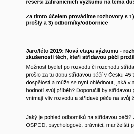
rešerši zahraničních výzkumů na téma důs
Za tímto účelem provádíme rozhovory s 1) 
prošly a 3) odborníky/odbornice
Jaro/léto 2019: Nová etapa výzkumu - ro
zkušenosti těch, kteří střídavou péči prož
Možnost bydlet po rozvodu či rozchodu střída
prošlo za tu dobu střídavou péčí v Česku 45 ti
dospělosti a může se nyní ohlédnout, jaká vl
hodnotí svůj příběh? Doporučili by střídavou p
vnímají vliv rozvodu a střídavé péče na svůj 
Jaký je pohled odborníků na střídavou péči? Ja
OSPOD, psychologové, právníci, manželští po