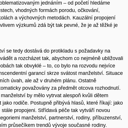
 problematizovaným jednáním – od početí hledáme
stech, vhodných formách porodu, očkování,
školách a výchovných metodách. Kauzální propojení
vlivem výzkumů zdá být tak pevné, že je až těžké je
tví se tedy dostává do protikladu s požadavky na
zvádět a rozcházet tak, abychom co nejméně ubližovali
obách tak obvyklé – to, co bylo na rozvodu nejvíce
ranscendentní garancí skrze svátost manželství. Situace
ních úvah, ale až v druhém plánu. Ostatně
automaticky považovány za předmět otcova rozhodnutí.
 manželství by mělo vytrvat alespoň kvůli dětem
jako rodiče. Postupně přibývá hlasů, které říkají: jako
te stále propojeni. Střídavá péče tak vytváří novou
egoriemi manželství, partnerství, rodiny, příbuzenství,
tním průsečíkem trendů vývoje současné rodiny.