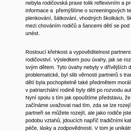
nebyla rodičovská praxe tolik reflexivním a
informace a přemýšlíme o screeningových te
plenkování, šátkování, vhodných školkách, 
mezi chováním rodičů a šancemi dětí se pod 
unést.
Rostoucí křehkost a vypověditelnost partners
rodičovství. Výsledkem jsou úvahy, jak se ro
svým dětem. Tyto úvahy nebyly v dřívějších d
problematické, byl slib věrnosti partnerů s t
dětí byla pochopitelně také předmětem morál
v patriarchální rodině byly děti po rozvodu 
Nyní spolu s tím jak opouštíme představu, že
začínáme uvažovat nad tím, zda se lze rozejít 
partneři se můžete rozejít, ale jako rodiče js
podobu vztahů, jdoucích napříč tradičními kat
péče, lásky a zodpovědnosti. V tom je uniká