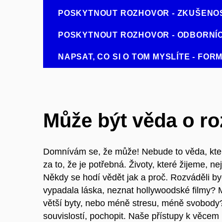
POSKYTNOUT ROZHOVOR - ZKUŠENOS
POSKYTNOUT ROZHOVOR - ODBORNÍC
NAPSAT, CO SI O TOM MYSLÍTE - FO
Může být věda o ro
Domnívám se, že může! Nebude to věda, kter
za to, že je potřebná. Životy, které žijeme, ne
Někdy se hodí vědět jak a proč. Rozváděli b
vypadala láska, neznat hollywoodské filmy? 
větší byty, nebo méně stresu, méně svobody? 
souvislostí, pochopit. Naše přístupy k věcem i 