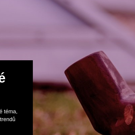
é
é téma,
 trendů