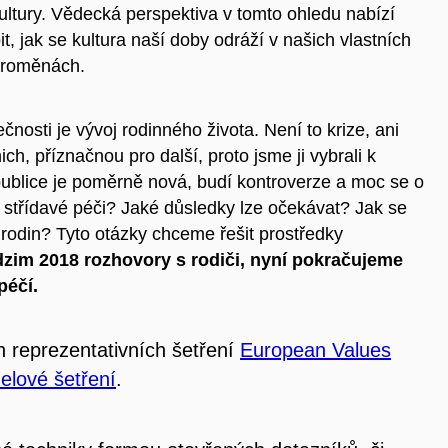
ultury. Vědecká perspektiva v tomto ohledu nabízí
, jak se kultura naší doby odráží v našich vlastních
 proměnách.
sti je vývoj rodinného života. Není to krize, ani
ch, příznačnou pro další, proto jsme ji vybrali k
ublice je poměrně nová, budí kontroverze a moc se o
e střídavé péči? Jaké důsledky lze očekávat? Jak se
rodin? Tyto otázky chceme řešit prostředky
dzim 2018 rozhovory s rodiči, nyní pokračujeme
péčí.
 reprezentativních šetření
European Values
elové šetření
.