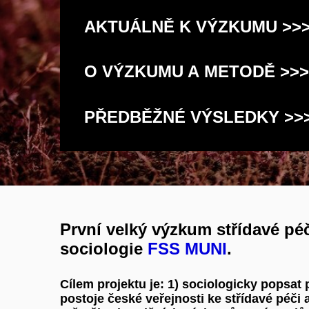
AKTUÁLNĚ K VÝZKUMU >>
O VÝZKUMU A METODĚ >>
PŘEDBĚŽNÉ VÝSLEDKY >>
První velký výzkum střídavé péč
sociologie
FSS MUNI
.
Cílem projektu je:
1) sociologicky popsat 
postoje české veřejnosti ke střídavé péči