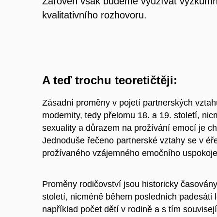
Zároveň však budeme využívat výzkumné
kvalitativního rozhovoru.
A teď trochu teoretičtěji:
Zásadní proměny v pojetí partnerských vzta
modernity, tedy přelomu 18. a 19. století, n
sexuality a důrazem na prožívání emocí je cha
Jednoduše řečeno partnerské vztahy se v éře
prožívaného vzájemného emočního uspokojení,
Proměny rodičovství jsou historicky časová
století, nicméně během posledních padesáti 
například počet dětí v rodině a s tím souvisejí