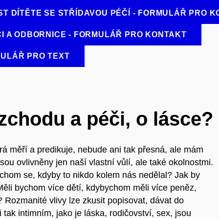
T DÍTĚTE SE STŘÍDAVOU PÉČÍ - FORMULÁŘ PRO 
I A ODBORNICE - FORMULÁŘ PRO KONTAKT
RMULÁŘ PRO TEXT
zchodu a péči, o lásce?
á měří a predikuje, nebude ani tak přesná, ale mám
jsou ovlivněny jen naší vlastní vůlí, ale také okolnostmi.
ychom se, kdyby to nikdo kolem nás nedělal? Jak by
Měli bychom více dětí, kdybychom měli více peněz,
Rozmanité vlivy lze zkusit popisovat, dávat do
tak intimním, jako je láska, rodičovství, sex, jsou