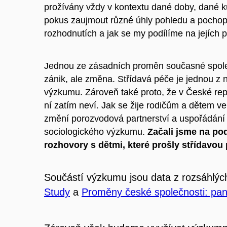
prožívány vždy v kontextu dané doby, dané k
pokus zaujmout různé úhly pohledu a pochopit
rozhodnutích a jak se my podílíme na jejích
Jednou ze zásadních proměn současné společno
zánik, ale změna. Střídavá péče je jednou z ni
výzkumu. Zároveň také proto, že v České rep
ní zatím neví. Jak se žije rodičům a dětem v
změní porozvodová partnerství a uspořádání 
sociologického výzkumu.
Začali jsme na po
rozhovory s dětmi, které prošly střídavou 
Součástí výzkumu jsou data z rozsáhlých
Study
a
Proměny české společnosti: pan