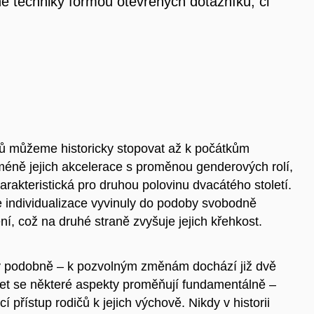
 techniky formou otevřených dotazníků, či
hů můžeme historicky stopovat až k počátkům
icméně jejich akcelerace s proměnou genderových rolí,
rakteristická pro druhou polovinu dvacátého století.
 individualizace vyvinuly do podoby svobodně
 což na druhé straně zvyšuje jejich křehkost.
ny podobně – k pozvolným změnám dochází již dvě
let se některé aspekty proměňují fundamentálně –
cí přístup rodičů k jejich výchově. Nikdy v historii